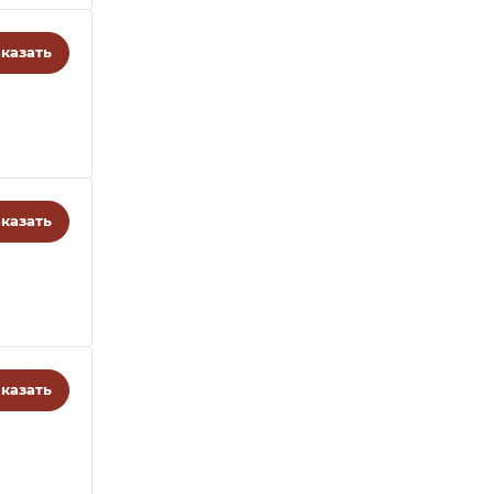
казать
казать
казать