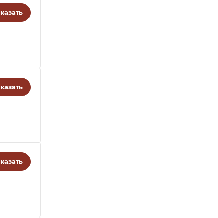
казать
казать
казать