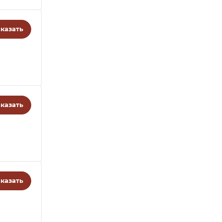
казать
казать
казать