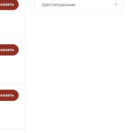
казать
Шестигранник
казать
казать