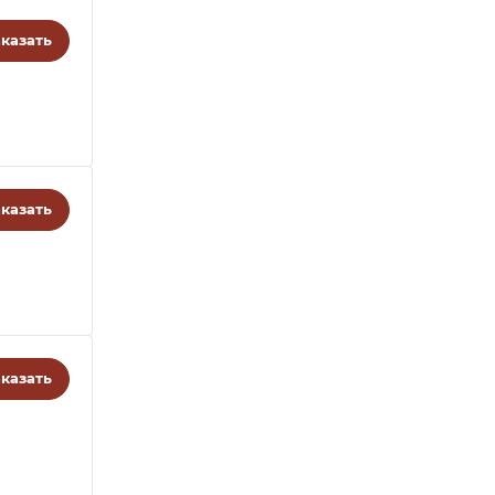
казать
казать
казать