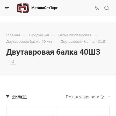
—
—
—
Главная
Продукция
Балка двутавровая
—
Двутавровая балка 40 мм
Двутавровая балка 40Ш3
Двутавровая балка 40Ш3
3
По популярности (убывание)
ФИЛЬТР