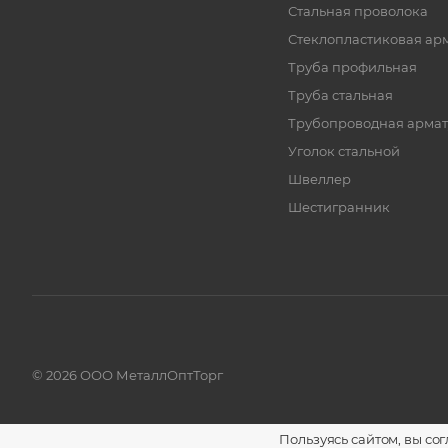
Стальная проволока
Стеклопластиковая ар
Труба профильная
Труба стальная
Трубопроводная армат
Уголок стальной
Швеллер
Шестигранник
© 2026 ООО МеталлОптТорг
Пользуясь сайтом, вы со