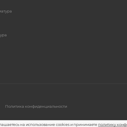
матура
ура
Политика конфиденциальности
глашаетесь на использование cookies и принимаете
политику кон