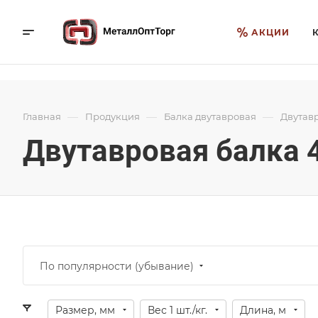
АКЦИИ
—
—
—
Главная
Продукция
Балка двутавровая
Двутав
Двутавровая балка
По популярности (убывание)
Размер, мм
Вес 1 шт./кг.
Длина, м