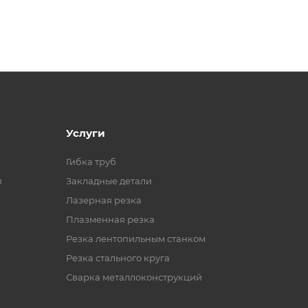
Услуги
Гибка труб
я
Закладные детали
Лазерная резка
Плазменная резка
Резка лентопильным станком
Резка стального круга
Сварка металлоконструкций