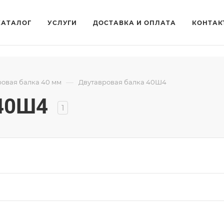
КАТАЛОГ
УСЛУГИ
ДОСТАВКА И ОПЛАТА
КОНТАК
—
ровая балка 40 мм
Двутавровая балка 40Ш4
 40Ш4
1