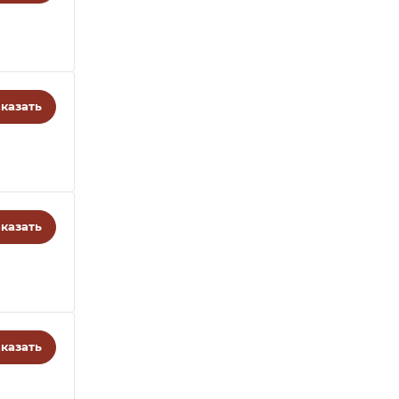
казать
казать
казать