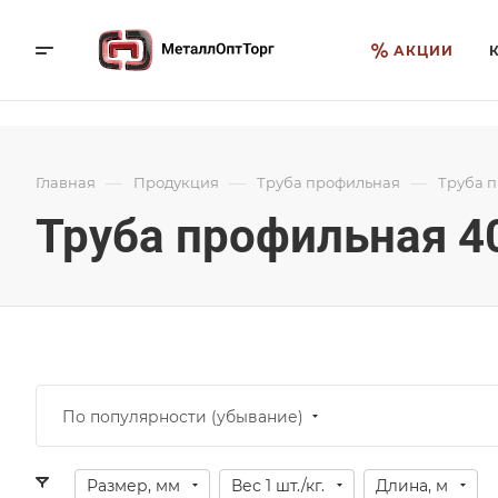
АКЦИИ
—
—
—
Главная
Продукция
Труба профильная
Труба 
Труба профильная 4
По популярности (убывание)
Размер, мм
Вес 1 шт./кг.
Длина, м