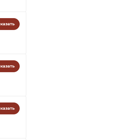
казать
казать
казать