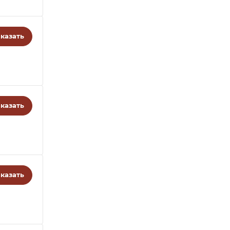
казать
казать
казать