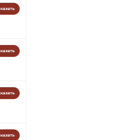
казать
казать
казать
казать