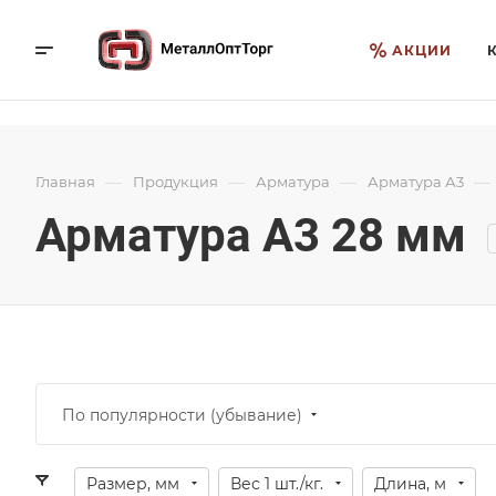
АКЦИИ
—
—
—
—
Главная
Продукция
Арматура
Арматура А3
Арматура А3 28 мм
По популярности (убывание)
Размер, мм
Вес 1 шт./кг.
Длина, м