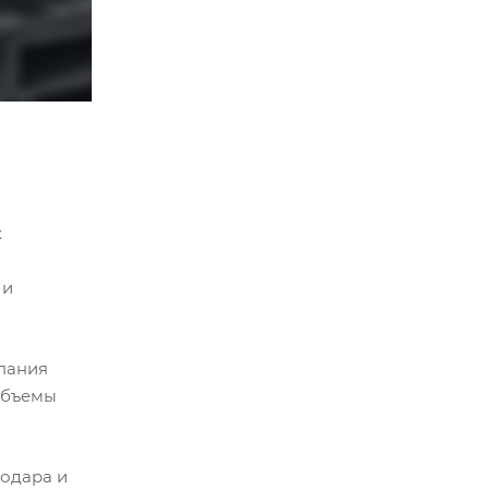
х
 и
мпания
объемы
нодара и