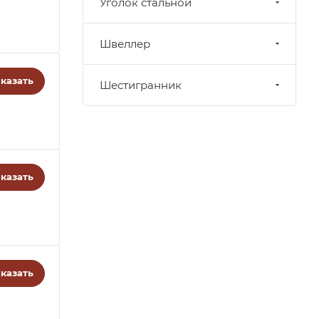
Уголок стальной
Швеллер
казать
Шестигранник
казать
казать