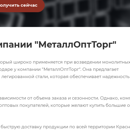
омпании "МеталлОптТорг"
который широко применяется при возведении монолитны
одаре у компании "МеталлОптТорг". Она предлагает
легированной стали, которая обеспечивает надежность
ависимости от объема заказа и сезонности. Однако, ко
 оптовых покупателей, которые желают купить большие 
 быструю доставку продукции по всей территории Крас