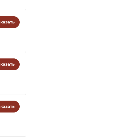
казать
казать
казать