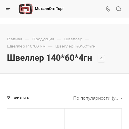
—
—
—
Главная
Продукция
Швеллер
—
Швеллер 140*60 мм
Швеллер 140*60*4гн
Швеллер 140*60*4гн
4
По популярности (убывание)
ФИЛЬТР