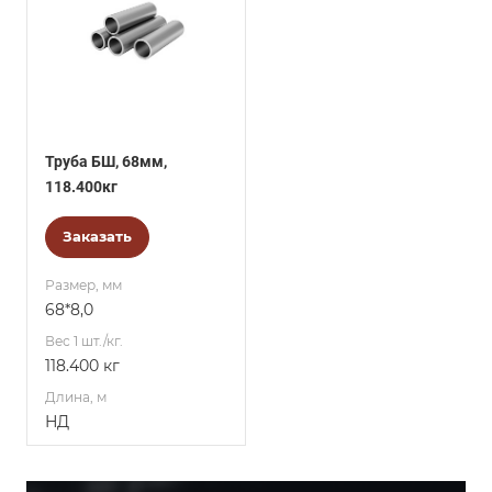
Труба БШ, 68мм,
118.400кг
Заказать
Размер, мм
68*8,0
Вес 1 шт./кг.
118.400 кг
Длина, м
НД