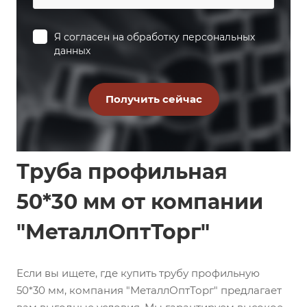
Я согласен на
обработку персональных
данных
Труба профильная
50*30 мм от компании
"МеталлОптТорг"
Если вы ищете, где купить трубу профильную
50*30 мм, компания "МеталлОптТорг" предлагает