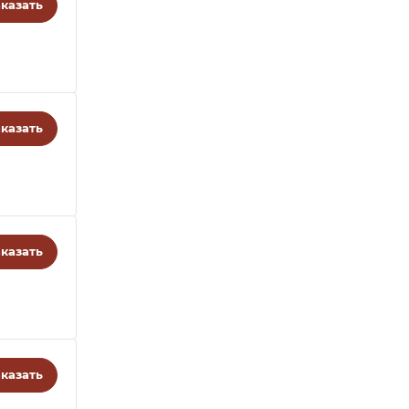
казать
казать
казать
казать