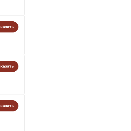
казать
казать
казать