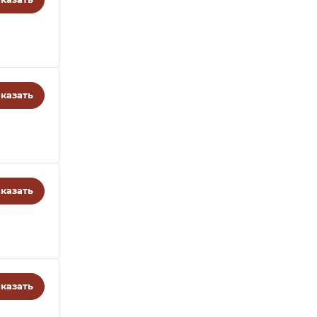
казать
казать
казать