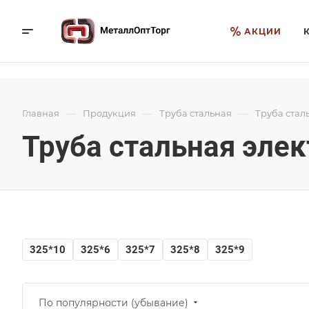
АКЦИИ
—
—
—
Главная
Продукция
Труба стальная
Труба стал
Труба стальная эле
325*10
325*6
325*7
325*8
325*9
По популярности (убывание)