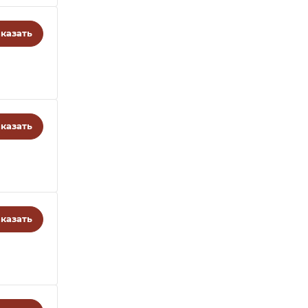
казать
казать
казать