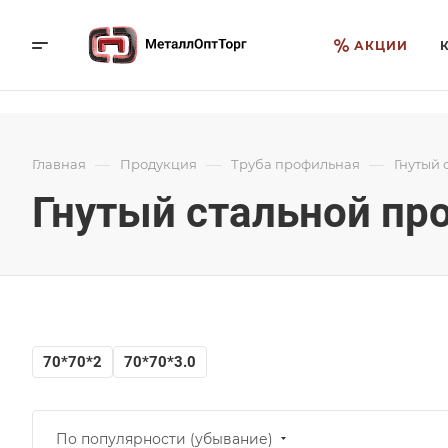
АКЦИИ
—
—
—
Главная
Продукция
Труба профильная
Гнутый 
Гнутый стальной пр
70*70*2
70*70*3.0
По популярности (убывание)