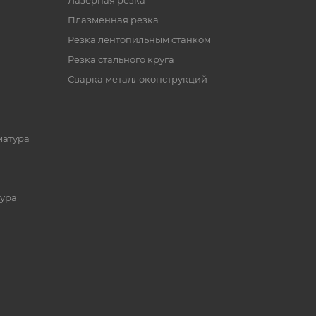
Лазерная резка
Плазменная резка
Резка лентопильным станком
Резка стального круга
Сварка металлоконструкций
матура
ура