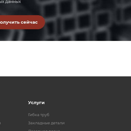
ых данных
Услуги
Гибка труб
я
Закладные детали