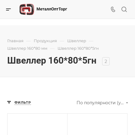
—
—
—
Главная
Продукция
Швеллер
—
Швеллер 160*80 мм
Швеллер 160*80*5гн
Швеллер 160*80*5гн
2
По популярности (убывание)
ФИЛЬТР