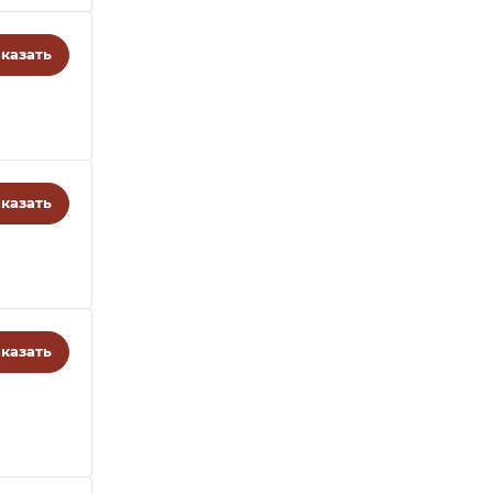
казать
казать
казать