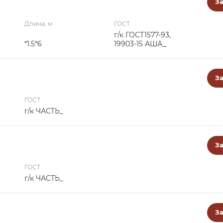
За
Длина, м
ГОСТ
г/к ГОСТ1577-93,
*1.5*6
19903-15 АША_
За
ГОСТ
г/к ЧАСТЬ_
За
ГОСТ
г/к ЧАСТЬ_
За