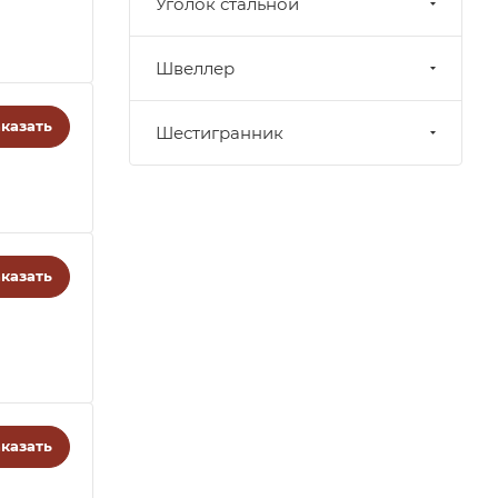
Уголок стальной
Швеллер
казать
Шестигранник
казать
казать