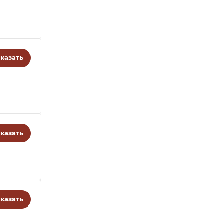
казать
казать
казать