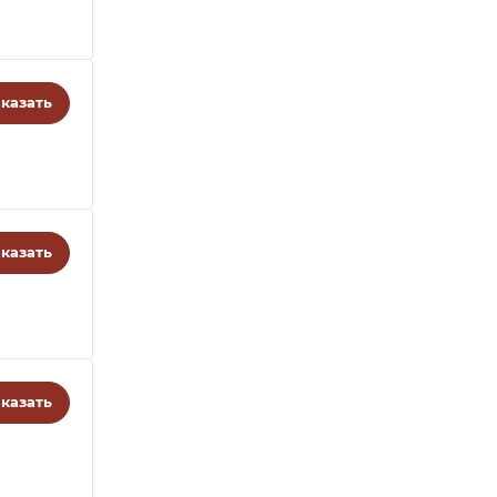
казать
казать
казать