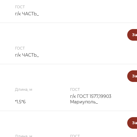
ГОСТ
г/к ЧАСТЬ_
За
ГОСТ
г/к ЧАСТЬ_
За
Длина, м
ГОСТ
г/к ГОСТ 1577,19903
*1.5*6
Мариуполь_
За
Длина, м
ГОСТ