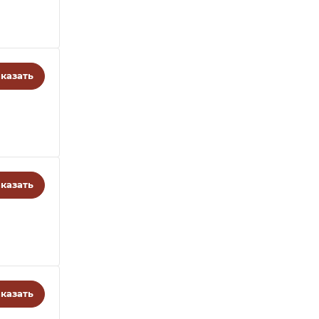
казать
казать
казать