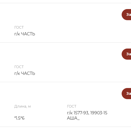
За
ГОСТ
г/к ЧАСТЬ
За
ГОСТ
г/к ЧАСТЬ
За
Длина, м
ГОСТ
г/к 1577-93, 19903-15
*1.5*6
АША_