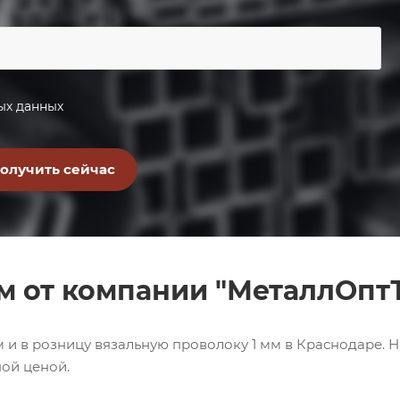
ых данных
м от компании "МеталлОпт
 и в розницу вязальную проволоку 1 мм в Краснодаре. 
ой ценой.