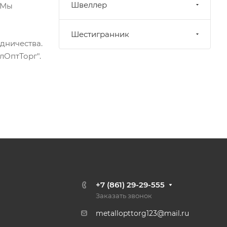
Швеллер
 Мы
Шестигранник
дничества.
лОптТорг".
+7 (861) 29-29-555
Заказать звонок
metallopttorg123@mail.ru