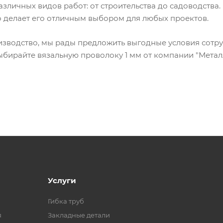
зличных видов работ: от строительства до садоводства.
о делает его отличным выбором для любых проектов.
изводство, мы рады предложить выгодные условия сотру
выбирайте вязальную проволоку 1 мм от компании "Метал
Услуги
Гибка труб
я
Закладные детали