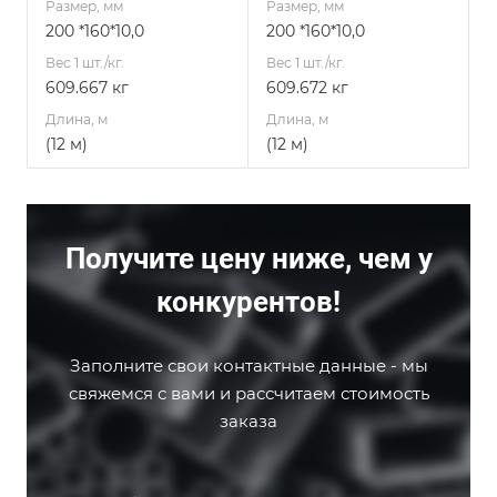
Размер, мм
Размер, мм
200 *160*10,0
200 *160*10,0
Вес 1 шт./кг.
Вес 1 шт./кг.
609.667 кг
609.672 кг
Длина, м
Длина, м
(12 м)
(12 м)
Получите цену ниже, чем у
конкурентов!
Заполните свои контактные данные - мы
свяжемся с вами и рассчитаем стоимость
заказа