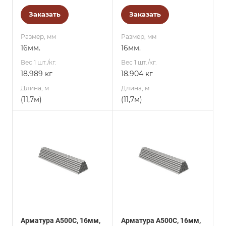
Заказать
Заказать
Размер, мм
Размер, мм
16мм.
16мм.
Вес 1 шт./кг.
Вес 1 шт./кг.
18.989 кг
18.904 кг
Длина, м
Длина, м
(11,7м)
(11,7м)
Арматура А500С, 16мм,
Арматура А500С, 16мм,