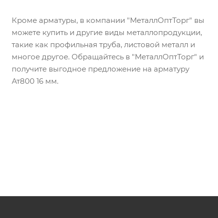
Кроме арматуры, в компании "МеталлОптТорг" вы
можете купить и другие виды металлопродукции,
такие как профильная труба, листовой металл и
многое другое. Обращайтесь в "МеталлОптТорг" и
получите выгодное предложение на арматуру
Ат800 16 мм.