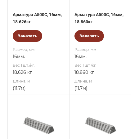
Арматура А500С, 16мм,
Арматура А500С, 16мм,
18.626кг
18.860кг
Заказать
Заказать
Размер, мм
Размер, мм
16мм.
16мм.
Вес 1 шт./кг.
Вес 1 шт./кг.
18.626 кг
18.860 кг
Длина, м
Длина, м
(11,7м)
(11,7м)