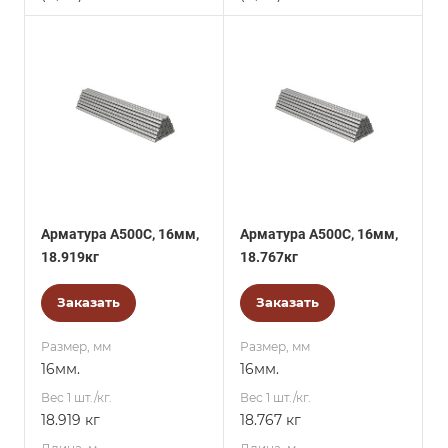
Арматура А500С, 16мм,
Арматура А500С, 16мм,
18.919кг
18.767кг
Заказать
Заказать
Размер, мм
Размер, мм
16мм.
16мм.
Вес 1 шт./кг.
Вес 1 шт./кг.
18.919 кг
18.767 кг