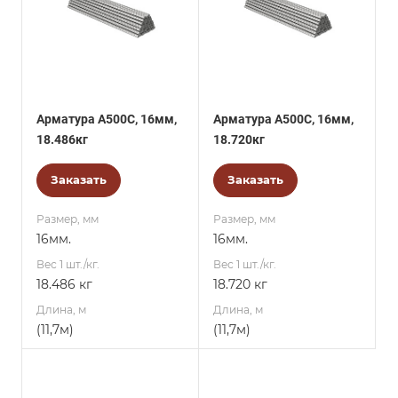
Арматура А500С, 16мм,
Арматура А500С, 16мм,
18.486кг
18.720кг
Заказать
Заказать
Размер, мм
Размер, мм
16мм.
16мм.
Вес 1 шт./кг.
Вес 1 шт./кг.
18.486 кг
18.720 кг
Длина, м
Длина, м
(11,7м)
(11,7м)