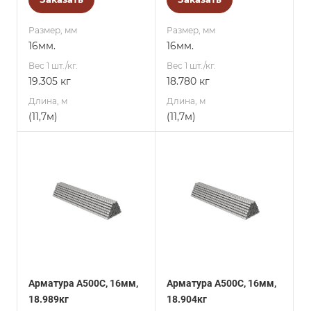
Размер, мм
Размер, мм
16мм.
16мм.
Вес 1 шт./кг.
Вес 1 шт./кг.
19.305 кг
18.780 кг
Длина, м
Длина, м
(11,7м)
(11,7м)
Арматура А500С, 16мм,
Арматура А500С, 16мм,
18.989кг
18.904кг