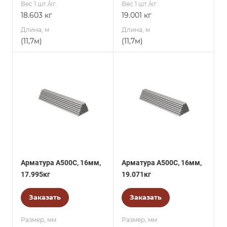
Вес 1 шт./кг.
Вес 1 шт./кг.
18.603 кг
19.001 кг
Длина, м
Длина, м
(11,7м)
(11,7м)
Арматура А500С, 16мм,
Арматура А500С, 16мм,
17.995кг
19.071кг
Заказать
Заказать
Размер, мм
Размер, мм