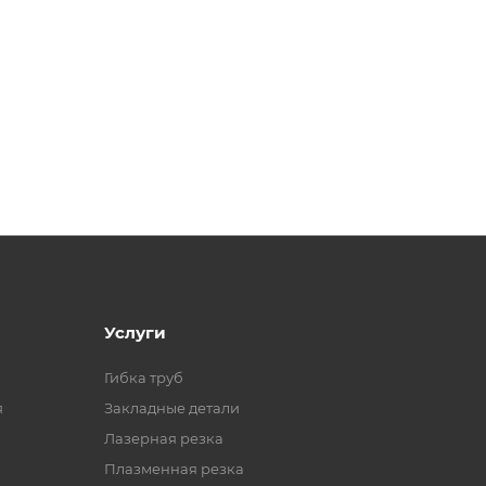
Услуги
Гибка труб
я
Закладные детали
Лазерная резка
Плазменная резка