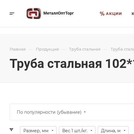
АКЦИИ
—
—
—
Главная
Продукция
Труба стальная
Труба стал
Труба стальная 102*
По популярности (убывание)
Размер, мм
Вес 1 шт./кг.
Длина, м