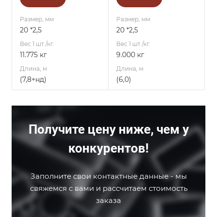
Размер, мм
Размер, мм
20 *2,5
20 *2,5
Вес 1 шт./кг.
Вес 1 шт./кг.
11.775 кг
9.000 кг
Длина, м
Длина, м
(7,8+нд)
(6,0)
Получите цену ниже, чем у
конкурентов!
Заполните свои контактные данные - мы
свяжемся с вами и рассчитаем стоимость
заказа