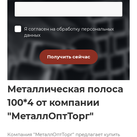
Я согласен на
обработку персональных
данных
Металлическая полоса
100*4 от компании
"МеталлОптТорг"
Компания "МеталлОптТорг" предлагает купить