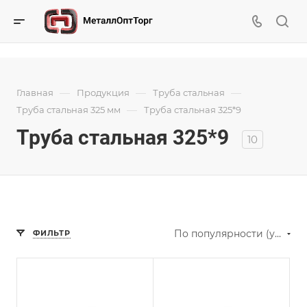
—
—
—
Главная
Продукция
Труба стальная
—
Труба стальная 325 мм
Труба стальная 325*9
Труба стальная 325*9
10
По популярности (убывание)
ФИЛЬТР