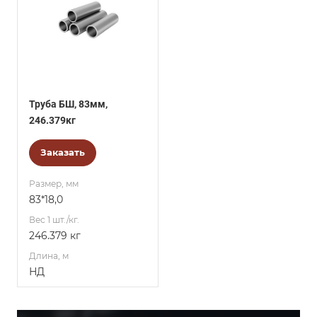
Труба БШ, 83мм,
246.379кг
Заказать
Размер, мм
83*18,0
Вес 1 шт./кг.
246.379 кг
Длина, м
НД