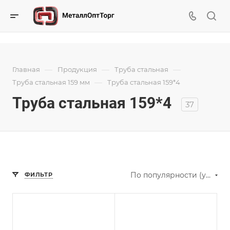
—
—
—
Главная
Продукция
Труба стальная
—
Труба стальная 159 мм
Труба стальная 159*4
Труба стальная 159*4
37
По популярности (убывание)
ФИЛЬТР