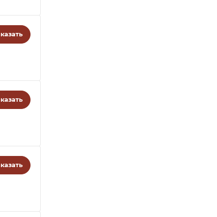
казать
казать
казать