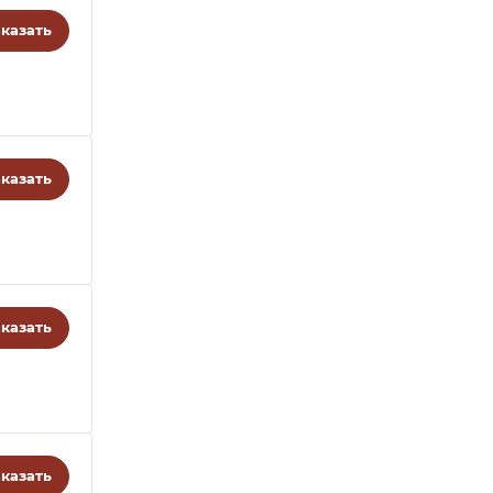
казать
казать
казать
казать