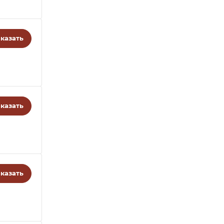
казать
казать
казать