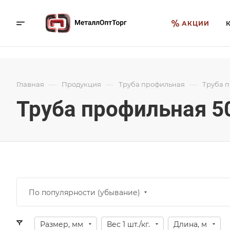
АКЦИИ
—
—
—
Главная
Продукция
Труба профильная
Труба п
Труба профильная 5
По популярности (убывание)
Размер, мм
Вес 1 шт./кг.
Длина, м