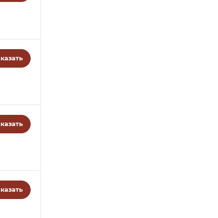
казать
казать
казать