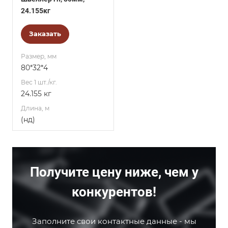
24.155кг
Заказать
Размер, мм
80*32*4
Вес 1 шт./кг.
24.155 кг
Длина, м
(нд)
Получите цену ниже, чем у
конкурентов!
Заполните свои контактные данные - мы