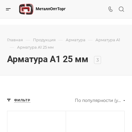
—
—
—
Главная
Продукция
Арматура
Арматура А1
—
Арматура А1 25 мм
Арматура А1 25 мм
3
По популярности (убывание)
ФИЛЬТР