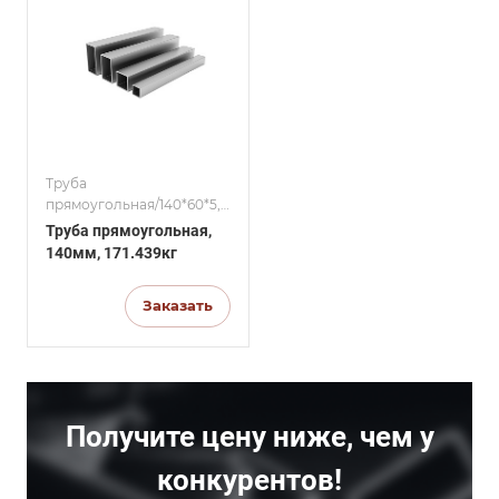
Труба
прямоугольная/140*60*5,0
мм/140*100
Труба прямоугольная,
мм/140*100*4.0/140*100
140мм, 171.439кг
мм/140*100*4.0/Труба
профильная стальная
Заказать
Получите цену ниже, чем у
конкурентов!