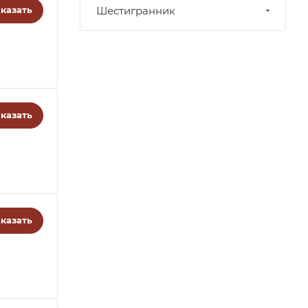
казать
Шестигранник
казать
казать