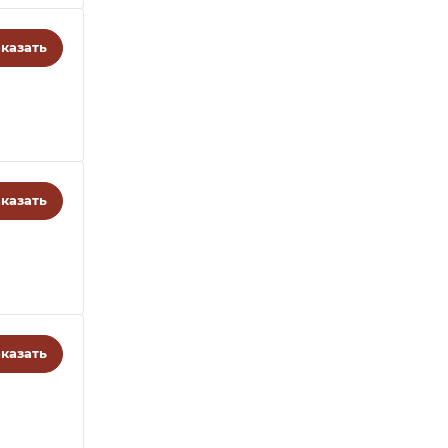
казать
казать
казать