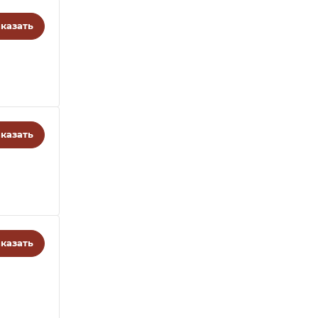
казать
казать
казать