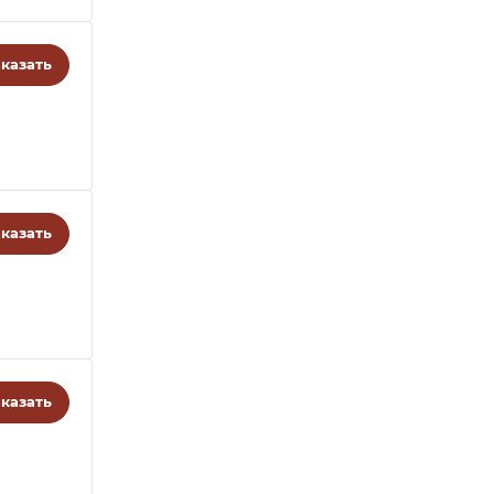
казать
казать
казать