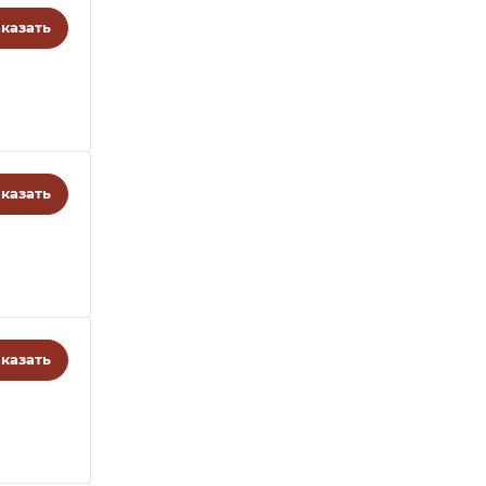
казать
казать
казать