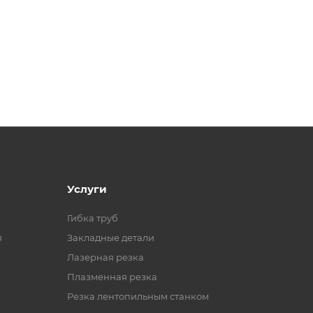
Услуги
Гибка труб
я
Закладные детали
Лазерная резка
Плазменная резка
Резка лентопильным станком