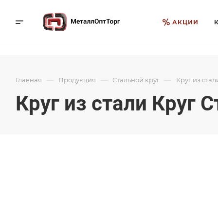
АКЦИИ
—
—
—
Главная
Продукция
Стальной круг
Круг из стали
Круг из стали Круг С