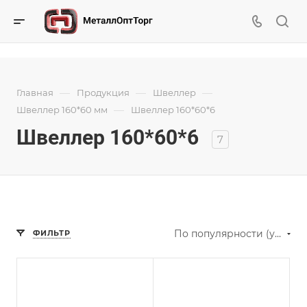
—
—
—
Главная
Продукция
Швеллер
—
Швеллер 160*60 мм
Швеллер 160*60*6
Швеллер 160*60*6
7
По популярности (убывание)
ФИЛЬТР