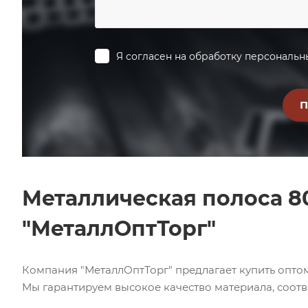
Я согласен на
обработку персональн
Металлическая полоса 8
"МеталлОптТорг"
Компания "МеталлОптТорг" предлагает купить опто
Мы гарантируем высокое качество материала, соотв