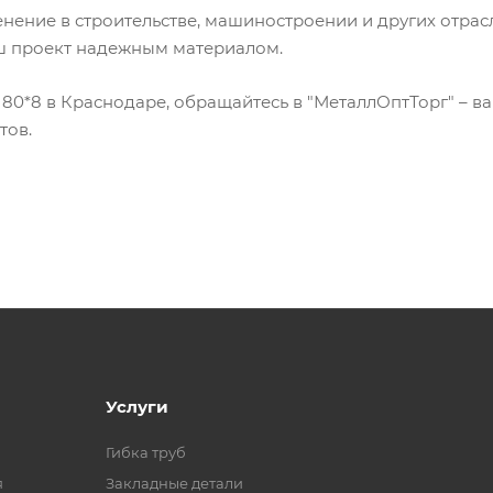
ение в строительстве, машиностроении и других отрасл
аш проект надежным материалом.
80*8 в Краснодаре, обращайтесь в "МеталлОптТорг" – в
тов.
Услуги
Гибка труб
я
Закладные детали