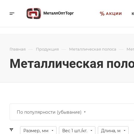
АКЦИИ
—
—
—
Главная
Продукция
Металлическая полоса
Мет
Металлическая поло
По популярности (убывание)
Размер, мм
Вес 1 шт./кг.
Длина, м