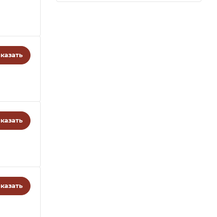
казать
казать
казать