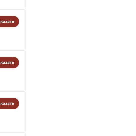
казать
казать
казать