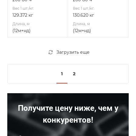
Вес 1 шт./кг.
Вес 1 шт./кг.
129.372 кг
130.620 кг
Длина, м
Длина, м
(12м+нд)
(12м+нд)
Загрузить еще
1
2
Получите цену ниже, чем у
конкурентов!