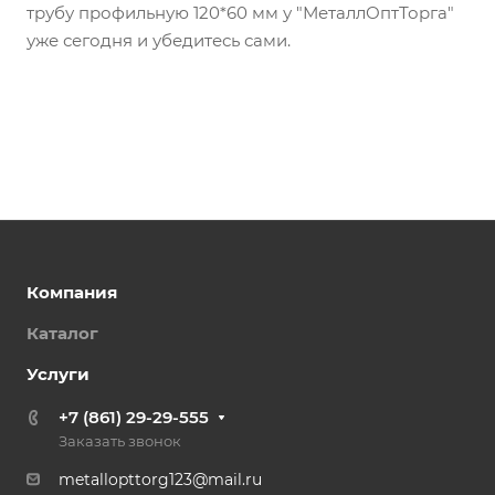
трубу профильную 120*60 мм у "МеталлОптТорга"
уже сегодня и убедитесь сами.
Компания
Каталог
Услуги
+7 (861) 29-29-555
Заказать звонок
metallopttorg123@mail.ru