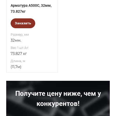
Арматура А500С, 32мм,
73.827кг
Заказать
Размер, мм
32мм.
Вес 1 шт./кг.
73.827 кг
Длина, м
(11,7м)
Получите цену ниже, чем у
конкурентов!