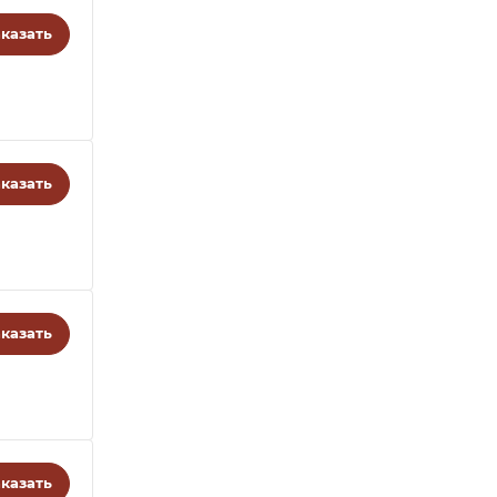
казать
казать
казать
казать