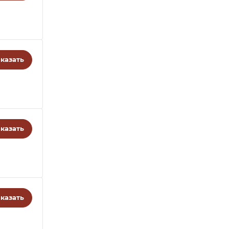
казать
казать
казать