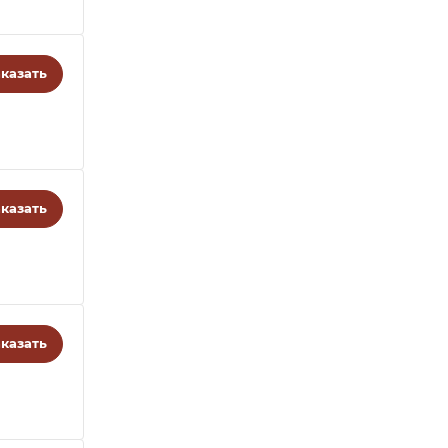
казать
казать
казать