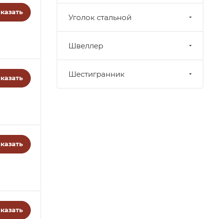
казать
Уголок стальной
Швеллер
Шестигранник
казать
казать
казать