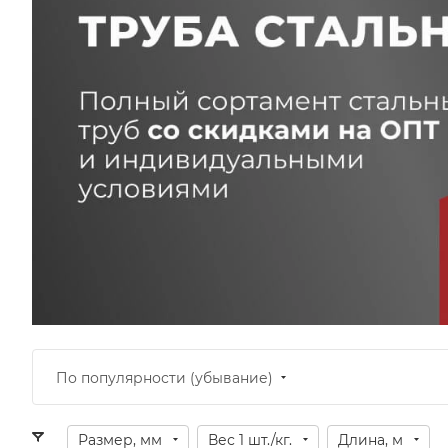
По популярности (убывание)
Размер, мм
Вес 1 шт./кг.
Длина, м