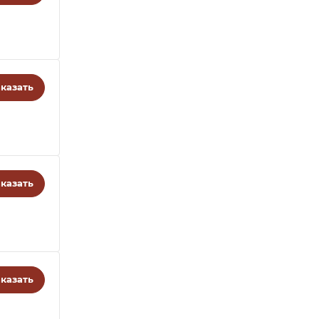
казать
казать
казать