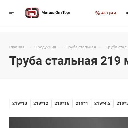
АКЦИИ
—
—
—
Главная
Продукция
Труба стальная
Труба стал
Труба стальная 219
219*10
219*12
219*16
219*4
219*4.5
219*