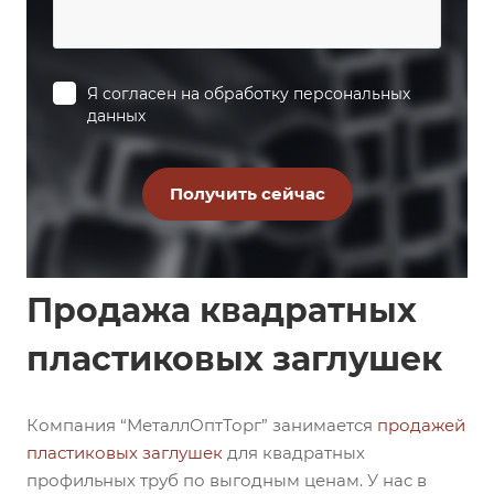
Я согласен на
обработку персональных
данных
Продажа квадратных
пластиковых заглушек
Компания “МеталлОптТорг” занимается
продажей
пластиковых заглушек
для квадратных
профильных труб по выгодным ценам. У нас в