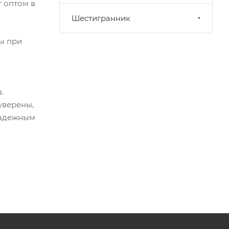
г оптом в
Шестигранник
ы при
.
уверены,
надежным