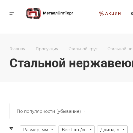
АКЦИИ
—
—
—
Главная
Продукция
Стальной круг
Стальной н
Стальной нержавею
По популярности (убывание)
Размер, мм
Вес 1 шт./кг.
Длина, м