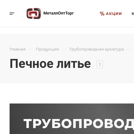
АКЦИИ
—
—
—
Главная
Продукция
Трубопроводная арматура
Печное литье
1