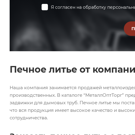
Я согласен на
обработку персональн
Печное литье от компан
Наша компания занимается продажей металлоиздели
производственных. В каталоге “МеталлОптТорг” пред
задвижки для дымовых труб. Печное литье мы поста
что вся продукция имеет высокое качество и высоки
сотрудничества.