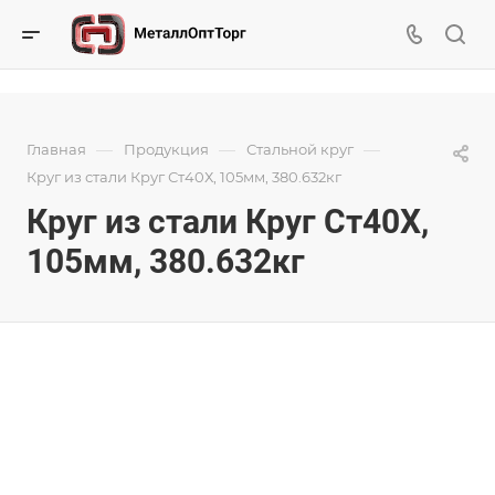
—
—
—
Главная
Продукция
Стальной круг
Круг из стали Круг Ст40Х, 105мм, 380.632кг
Круг из стали Круг Ст40Х,
105мм, 380.632кг