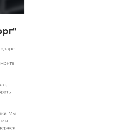
орг"
нодаре.
емонте
ат,
брать
пке. Мы
, мы
держек!