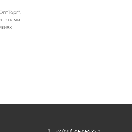
ОптТорг".
ь с нами
овиях
+7 (861) 29-29-555