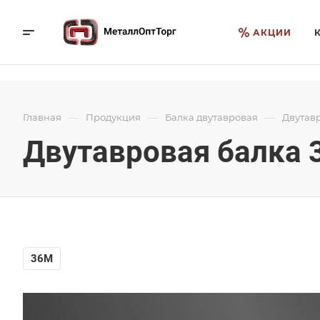
АКЦИИ
—
—
—
Главная
Продукция
Балка двутавровая
Двутавр
Двутавровая балка 
36М