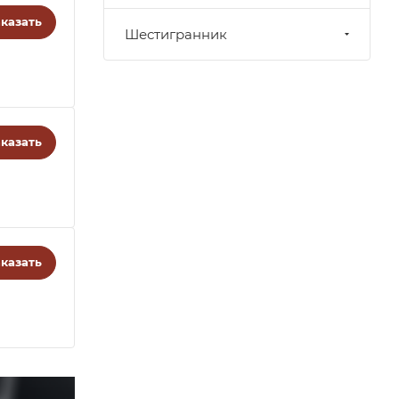
казать
Шестигранник
казать
казать