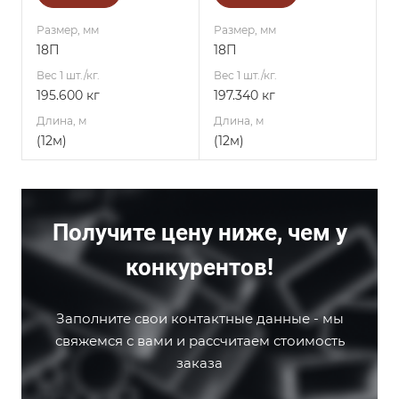
Размер, мм
Размер, мм
18П
18П
Вес 1 шт./кг.
Вес 1 шт./кг.
195.600 кг
197.340 кг
Длина, м
Длина, м
(12м)
(12м)
Получите цену ниже, чем у
конкурентов!
Заполните свои контактные данные - мы
свяжемся с вами и рассчитаем стоимость
заказа