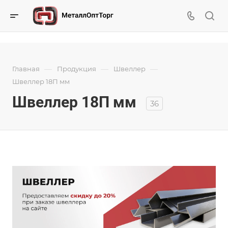
—
—
—
Главная
Продукция
Швеллер
Швеллер 18П мм
Швеллер 18П мм
36