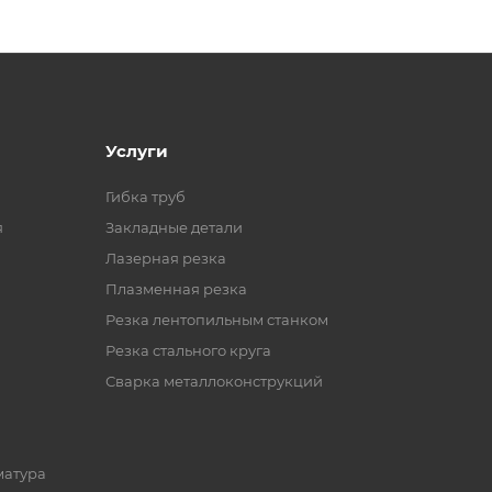
Услуги
Гибка труб
я
Закладные детали
Лазерная резка
Плазменная резка
Резка лентопильным станком
Резка стального круга
Сварка металлоконструкций
матура