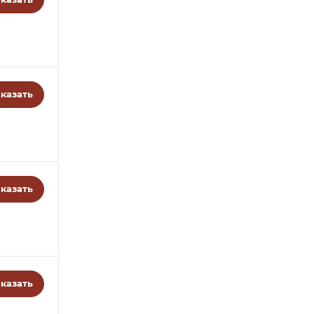
казать
казать
казать