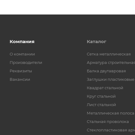
Компания
Каталог
О компании
Cетка металлическая
Производители
Арматура строительна
Реквизиты
Балка двутавровая
Вакансии
Заглушки пластиковые
Квадрат стальной
Круг стальной
Лист стальной
Металлическая полоса
Стальная проволока
Стеклопластиковая ар