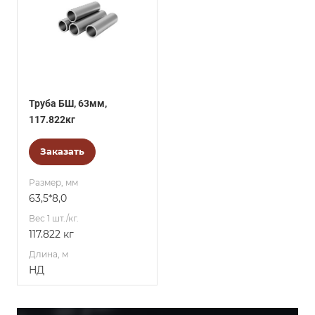
Труба БШ, 63мм,
117.822кг
Заказать
Размер, мм
63,5*8,0
Вес 1 шт./кг.
117.822 кг
Длина, м
НД