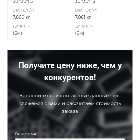
30 *30*1,5
30 *30*1,5
Вес 1 шт./кг.
Вес 1 шт./кг.
7.860 кг
7.861 кг
Длина, м
Длина, м
(6м)
(6м)
Получите цену ниже, чем у
конкурентов!
Заполните свои контактные данные - мы
свяжемся с вами и рассчитаем стоимость
заказа
Ваше имя
*