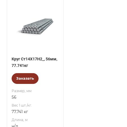
Круг Ст14Х17Н2_, 56мм,
77.741кг
Заказать
Размер, мм
56
Вес 1 шт./кг.
77.741 кг
Длина, м
н/д