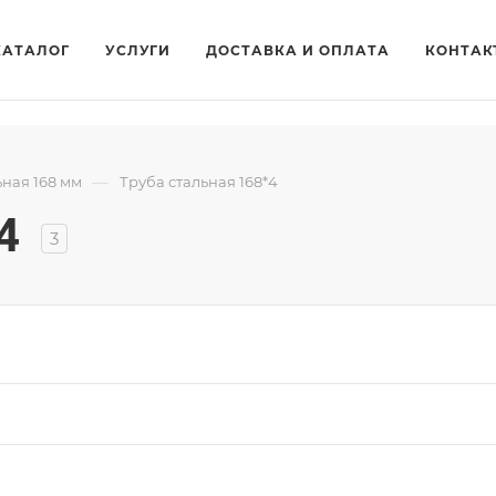
КАТАЛОГ
УСЛУГИ
ДОСТАВКА И ОПЛАТА
КОНТАК
—
ьная 168 мм
Труба стальная 168*4
4
3