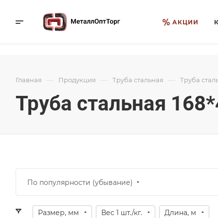
АКЦИИ
—
—
—
Главная
Продукция
Труба стальная
Труба стал
Труба стальная 168*
По популярности (убывание)
Размер, мм
Вес 1 шт./кг.
Длина, м