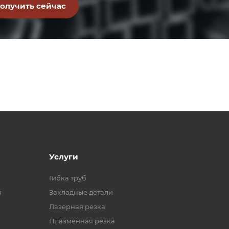
Услуги
Гибка труб
я
Закладные детали
Лазерная резка
Плазменная резка