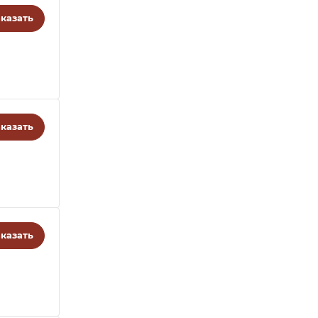
казать
казать
казать