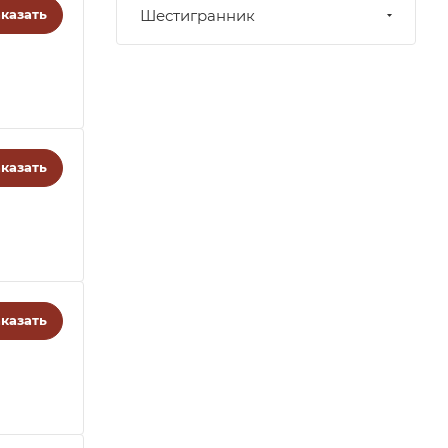
казать
Шестигранник
казать
казать