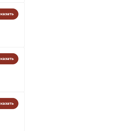
казать
казать
казать