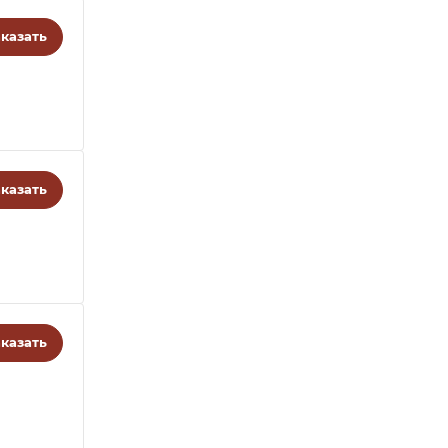
казать
казать
казать