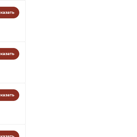
казать
казать
казать
казать