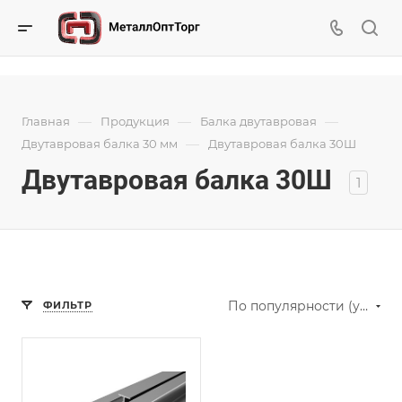
—
—
—
Главная
Продукция
Балка двутавровая
—
Двутавровая балка 30 мм
Двутавровая балка 30Ш
Двутавровая балка 30Ш
1
По популярности (убывание)
ФИЛЬТР