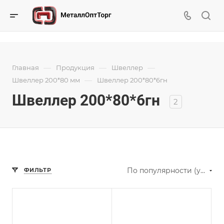
—
—
—
Главная
Продукция
Швеллер
—
Швеллер 200*80 мм
Швеллер 200*80*6гн
Швеллер 200*80*6гн
2
По популярности (убывание)
ФИЛЬТР