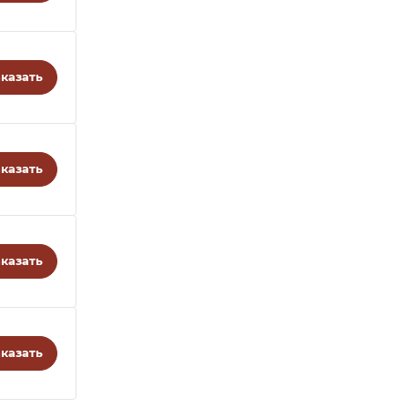
казать
казать
казать
казать