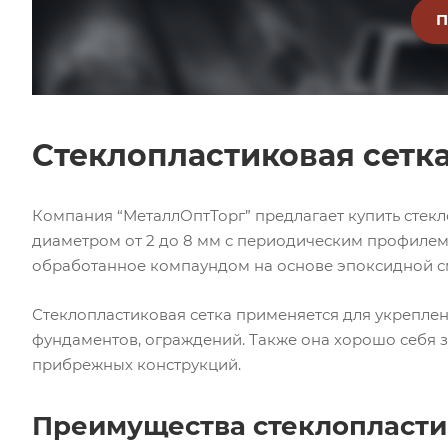
Стеклопластиковая сетк
Компания “МеталлОптТорг” предлагает купить стекл
диаметром от 2 до 8 мм с периодическим профилем 
обработанное компаундом на основе эпоксидной см
Стеклопластиковая сетка применяется для укреплен
фундаментов, ограждений. Также она хорошо себя 
прибрежных конструкций.
Преимущества стеклопласти