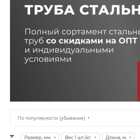
По популярности (убывание)
Размер, мм
Вес 1 шт./кг.
Длина, м