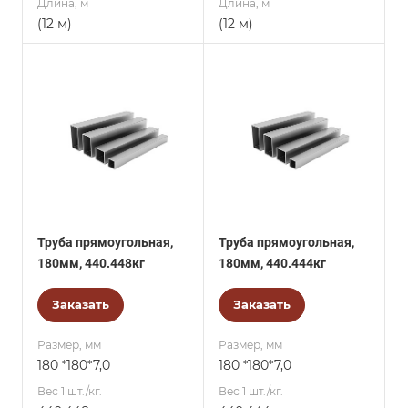
Длина, м
Длина, м
(12 м)
(12 м)
Труба прямоугольная,
Труба прямоугольная,
180мм, 440.448кг
180мм, 440.444кг
Заказать
Заказать
Размер, мм
Размер, мм
180 *180*7,0
180 *180*7,0
Вес 1 шт./кг.
Вес 1 шт./кг.