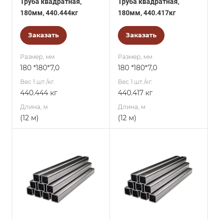
Труба квадратная,
Труба квадратная,
180мм, 440.444кг
180мм, 440.417кг
Заказать
Заказать
Размер, мм
Размер, мм
180 *180*7,0
180 *180*7,0
Вес 1 шт./кг.
Вес 1 шт./кг.
440.444 кг
440.417 кг
Длина, м
Длина, м
(12 м)
(12 м)