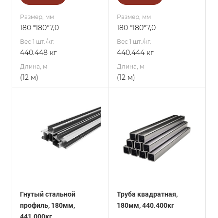
Размер, мм
Размер, мм
180 *180*7,0
180 *180*7,0
Вес 1 шт./кг.
Вес 1 шт./кг.
440.448 кг
440.444 кг
Длина, м
Длина, м
(12 м)
(12 м)
Гнутый стальной
Труба квадратная,
профиль, 180мм,
180мм, 440.400кг
441.000кг